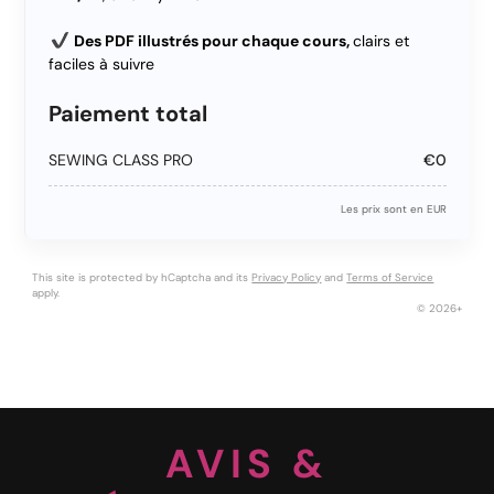
Des PDF illustrés pour chaque cours,
clairs et
faciles à suivre
Paiement total
SEWING CLASS PRO
€0
Les prix sont en EUR
This site is protected by hCaptcha and its
Privacy Policy
and
Terms of Service
apply.
© 2026+
AVIS &